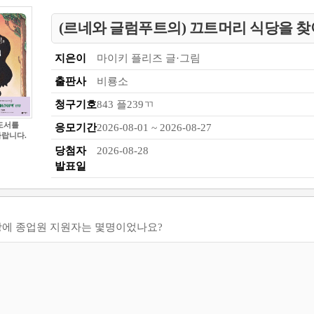
(르네와 글럼푸트의) 끄트머리 식당을 찾
지은이
마이키 플리즈 글·그림
출판사
비룡소
청구기호
843 플239ㄲ
도서를
응모기간
2026-08-01 ~ 2026-08-27
바랍니다.
당첨자
2026-08-28
발표일
식당에 종업원 지원자는 몇명이었나요?