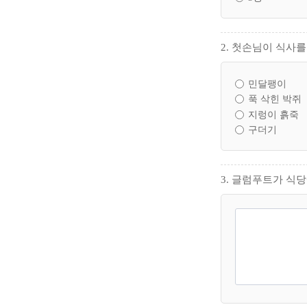
2. 첫손님이 식사를
민달팽이
푹 삭힌 박쥐
지렁이 흙죽
구더기
3. 글럼푸트가 식당