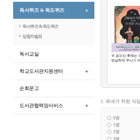
독서퀴즈 & 독도퀴즈
독서퀴즈 & 독도퀴즈
당첨자발표
독서교실
※ 읽으신 후에는 
반납하여 주시기 
학교도서관지원센터
순회문고
1. 르네가 차린 
도서관협력망서비스
0명
1명
2명
3명