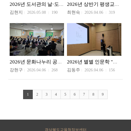
2026년 도서관의 날·도서관주간
2026년 상반기 평생교육 및 늘봄프로그램
김현지
최현숙
2026.05.08
190
2026.04.06
319
2026년 문화나누리 공모사업 찾아가는 문화예술 공연
2026년 별별 인문학 "읽어보시집의 최대호 작가 특강"
강현구
김동주
2026.04.06
268
2026.04.06
156
1
2
3
4
5
6
7
8
9
경상북도교육청정보센터