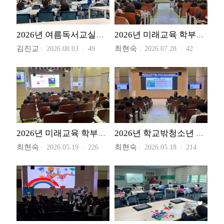
2026년 여름독서교실「슬기로운 AI 생활」
2026년 미래교육 학부모 아카데미 경산권역 워크숍
김진교
최현숙
2026.08.03
49
2026.07.28
42
2026년 미래교육 학부모 아카데미 1기
2026년 학교밖청소년 베이스캠프: 대학 입시설명회
최현숙
최현숙
2026.05.19
226
2026.05.18
214