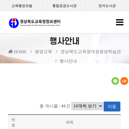
교육행정포털
통합공공도서관
전자도서관
행사안내
평생교육
경상북도교육청대표평생학습관
HOME
행사안내
총 게시물 :
41
건
이동
번
제목
호