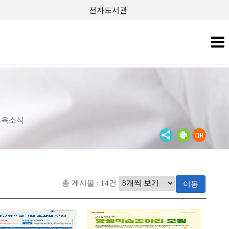
전자도서관
교육소식
총 게시물 :
14
건
이동