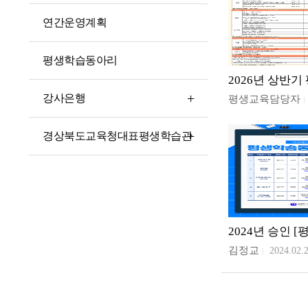
연간운영계획
평생학습동아리
강사은행
평생교육담당자
경상북도교육청대표평생학습관
김정교
2024.02.