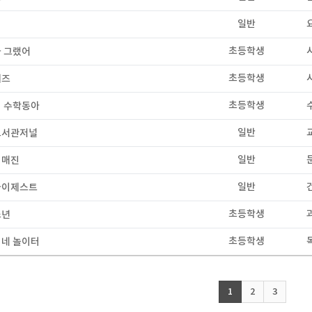
일반
초등학생
 그랬어
초등학생
키즈
초등학생
 수학동아
일반
도서관저널
일반
이매진
일반
다이제스트
초등학생
소년
초등학생
네 놀이터
1
2
3