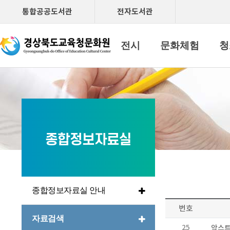
통합공공도서관
전자도서관
문화원소개
공연
전시
문화체험
청
종합정보자료실
종합정보자료실 안내
번호
자료검색
25
악스