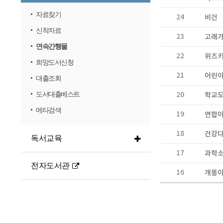
자료찾기
24
비건
신착자료
23
고래가
연속간행물
22
위즈
희망도서신청
21
어린이
대출조회
20
학교
도서대출베스트
메타검색
19
연합
18
건강
독서교육
17
과학
전자도서관
16
개똥이