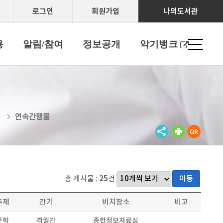
로그인
회원가입
나의도서관
용
알림/참여
정보공개
악기뱅크
연속간행물
색
총 게시물 :
25
건
이동
주제
간기
비치장소
비고
문학
격월간
종합정보자료실