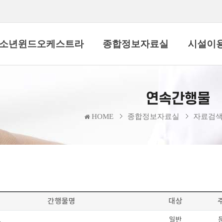
소년윈드오케스트라
종합정보자료실
시설이
연속간행물
HOME
종합정보자료실
자료검
간행물명
대상
일반
트