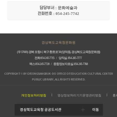
담당부서
: 문화예술과
전화번호
: 054-245-7742
경상북도교육청문화원
(우 37603) 경북 포항시 북구 환호로 50 (양덕동, 경상북도교육청문화원)
전화 054-245-7715 /
당직실.
054-245-7777
팩스 054-245-7720 /
종합정보자료실.
054-245-7768
COPYRIGHT © BY GYEONGSANGBUK-DO OFFICE OF EDUCATION CULTURAL CENTER
PUBLIC LIBRARY, ALL RIGHTS RESERVED.
개인정보처리방침
영상정보처리기기운영관리방침
홈
이동