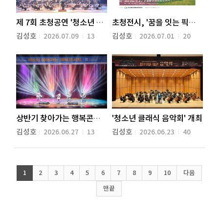
제 7회 초청공연 '청소년 국악 공감' 개최
초청전시, '꿈을 잇는 픽셀' 개최
김성호
김성호
2026.07.09
13
2026.07.01
20
'청소년 클래식 음악회' 개최
상반기 찾아가는 행복콘서트 성료
김성호
김성호
2026.06.27
13
2026.06.23
40
1
2
3
4
5
6
7
8
9
10
다음
맨끝