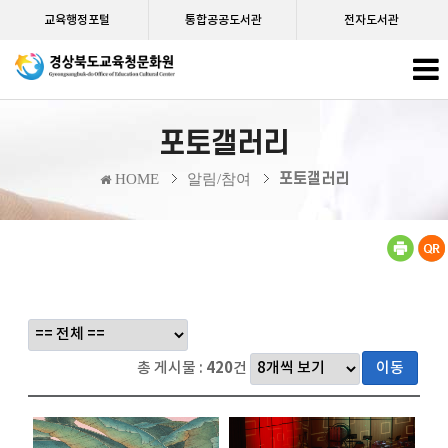
교육행정포털
통합공공도서관
전자도서관
포토갤러리
포토갤러리
HOME
알림/참여
총 게시물 :
420
건
이동