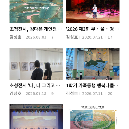
초청전시, 김다은 개인전 ‘기억의 재생(再生)’개최
'2026 제3회 부‧울‧경 4개 시도 청소년 교류음악회' 개최
김성호
김성호
2026.08.03
7
2026.07.21
17
초청전시 '나, 너 그리고 우리 꿈을 그리다' 개최
1학기 가족동행 행복나들이 개최
김성호
김성호
2026.07.18
9
2026.07.11
20