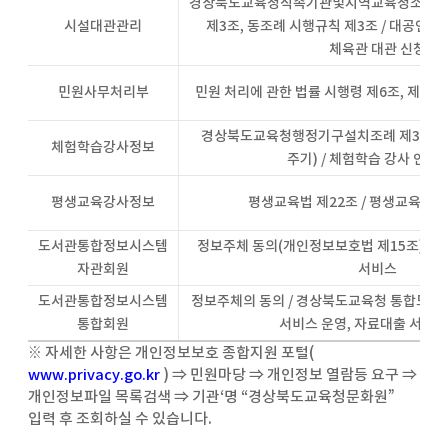
경상북도교육청직속기관및지역교육청소속
시설대관관리
제3조, 동조례 시행규칙 제3조 / 대공연장,
체육관 대관 신청
민원사무처리부
민원 처리에 관한 법률 시행령 제6조, 제52조
경상북도교육청행정기구설치조례 제30조, 
체험학습강사정보
주기) / 체험학습 강사 인력
평생교육강사정보
평생교육법 제22조 / 평생교육 지도
도서관통합정보시스템
정보주체 동의(개인정보보호법 제15조) / 
자관회원
서비스
도서관통합정보시스템
정보주체의 동의 / 경상북도교육청 통합도서
통합회원
서비스 운영, 자료대출 서비스
※ 자세한 사항은 개인정보보호 종합지원 포털(
www.privacy.go.kr
) ⇒ 민원마당 ⇒ 개인정보 열람등 요구 ⇒
개인정보파일 목록검색 ⇒ 기관‘명 “경상북도교육청문화원”
입력 후 조회하실 수 있습니다.