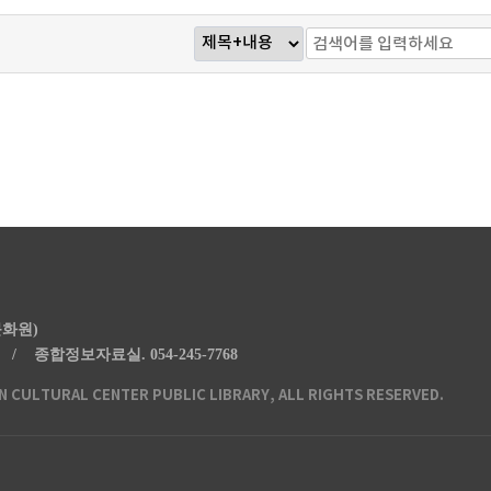
문화원)
20 /
종합정보자료실.
054-245-7768
CULTURAL CENTER PUBLIC LIBRARY, ALL RIGHTS RESERVED.