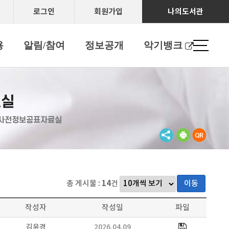
로그인
회원가입
나의도서관
용
알림/참여
정보공개
악기뱅크
료실
사전정보공표자료실
총 게시물 :
14
건
이동
작성자
작성일
파일
김윤경
2026.04.09