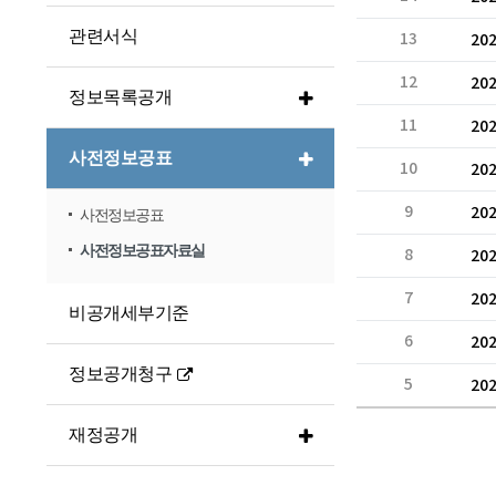
관련서식
13
20
12
20
정보목록공개
11
20
사전정보공표
10
20
9
20
사전정보공표
사전정보공표자료실
8
20
7
20
비공개세부기준
6
20
정보공개청구
5
20
재정공개