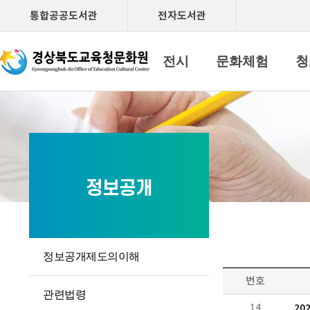
통합공공도서관
전자도서관
문화원소개
공연
전시
문화체험
청
정보공개
정보공개제도의이해
번호
관련법령
14
20