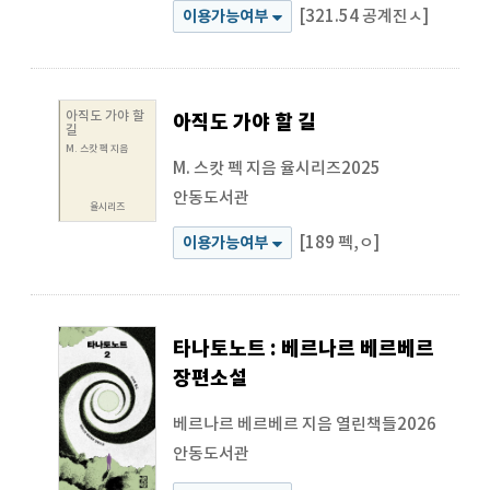
[321.54 공계진ㅅ]
이용가능여부
아직도 가야 할
아직도 가야 할 길
길
M. 스캇 펙 지음
M. 스캇 펙 지음
율시리즈2025
안동도서관
율시리즈
[189 펙,ㅇ]
이용가능여부
타나토노트 : 베르나르 베르베르
장편소설
베르나르 베르베르 지음
열린책들2026
안동도서관