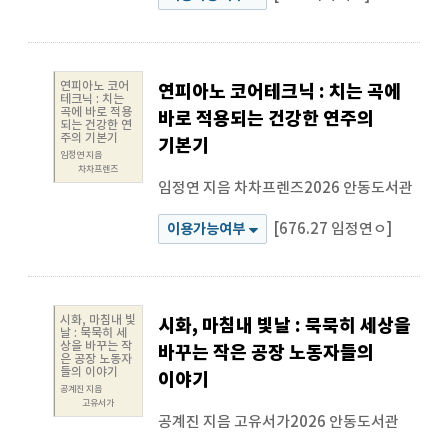
연피아노 코어
연피아노 코어테크닉 : 치는 곡에
테크닉 : 치는
곡에 바로 적용
바로 적용되는 건강한 연주의
되는 건강한 연
주의 기본기
기본기
임정연 지음
차차프렌즈
임정연 지음
차차프렌즈2026
안동도서관
[676.27 임정연ㅇ]
이용가능여부
시화, 마침내 빛
시화, 마침내 빛날 : 묵묵히 세상을
날 : 묵묵히 세
상을 바꾸는 작
바꾸는 작은 공장 노동자들의
은 공장 노동자
들의 이야기
이야기
공계진 지음
고유서가
공계진 지음
고유서가2026
안동도서관