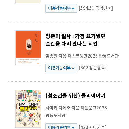
[594.51 공양간ㅅ]
이용가능여부
청춘의 필사 : 가장 뜨거웠던
순간을 다시 만나는 시간
김종원 지음
퍼스트펭귄2025
안동도서관
[802 김종원ㅊ]
이용가능여부
(청소년을 위한) 물리이야기
사마키 다케오 지음
리듬문고2023
안동도서관
[420 사마키ㅁ]
이용가능여부