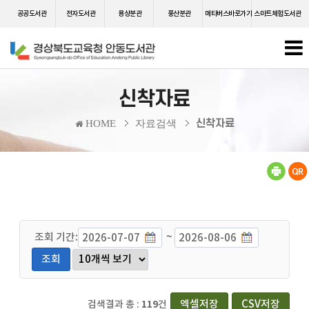
공공도서관
전자도서관
용상분관
풍산분관
메타버스바로가기
스마트체험도서관
신착자료
신착자료
HOME
자료검색
조회 기간:
~
조회
엑셀저장
CSV저장
검색결과 총 :
119
건