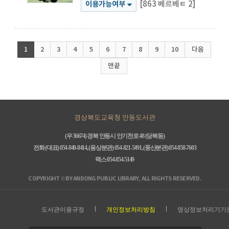
[863 베르베ㅌ 2]
이용가능여부
1
2
3
4
5
6
7
8
9
10
다음
맨끝
경상북도교육청 안동도서관
(우 36674) 경북 안동시 안기천로 48 (당북동)
전화 (대표) 054-840-8414, (용상분관) 054-821-5491, (풍산분관) 054-858-7603
팩스 054-854-5149
COPYRIGHT © BY ANDONG PUBLIC LIBRARY, ALL RIGHTS RESERVED.
도서관이용규정
개인정보처리방침
영상정보처리기기