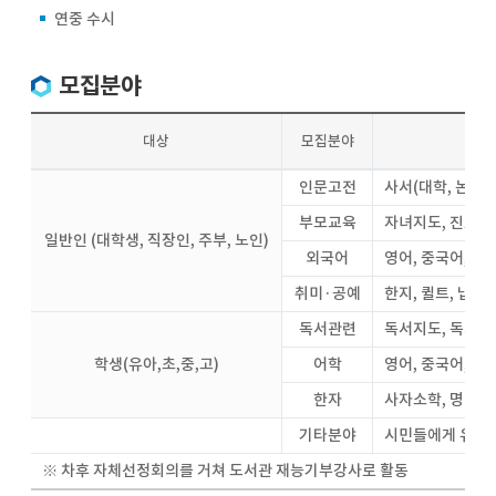
연중 수시
모집분야
대상
모집분야
인문고전
사서(대학, 논어, 
부모교육
자녀지도, 진로지
일반인 (대학생, 직장인, 주부, 노인)
외국어
영어, 중국어, 일
취미·공예
한지, 퀼트, 냅킨
독서관련
독서지도, 독서치료
학생(유아,초,중,고)
어학
영어, 중국어, 일
한자
사자소학, 명심보
기타분야
시민들에게 유용
※ 차후 자체선정회의를 거쳐 도서관 재능기부강사로 활동