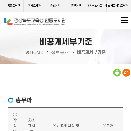
공공도서관
전자도서관
용상분관
풍산분관
메타버스바로가기
스마트체험도서관
비공개세부기준
비공개세부기준
HOME
정보공개
총무과
①
작
②소
성
관사
③비공개 대상 정보
④근거