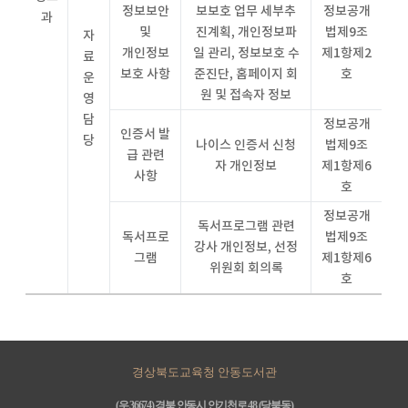
정보보안
보보호 업무 세부추
정보공개
과
및
진계획, 개인정보파
법제9조
자
개인정보
일 관리, 정보보호 수
제1항제2
료
보호 사항
준진단, 홈페이지 회
호
운
원 및 접속자 정보
영
담
정보공개
인증서 발
당
나이스 인증서 신청
법제9조
급 관련
자 개인정보
제1항제6
사항
호
정보공개
독서프로그램 관련
독서프로
법제9조
강사 개인정보, 선정
그램
제1항제6
위원회 회의록
호
경상북도교육청 안동도서관
(우 36674) 경북 안동시 안기천로 48 (당북동)