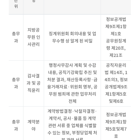
단
항
위
정보공개법
제9조제1항
지방공
총무
징계위원회 회의내용 및 업
제1호
무원 인
과
무수행 상 알게 된 비밀
공무원징계
사관리
령 제20조,
제21조
행정사무감사 계획 및 수감
공직자윤리
내용, 공직기강확립 추진 및
법 제14조, 1
감사결
총무
처분 결과, 재산등록사항·금
4조의3, 정보
과 및 공
과
융거래자료·위원회 명부, 공
공개법제9조
직윤리
무원 범죄에 관한 업무처리
제1항제5호
전체
및제6호
계약방법결정·낙찰자결정·
정보공개법
계약서, 공사·물품 등 계약
총무
계약분
제9조제1항
관련 서류 중 업체를 식별할
과
야
제5호및제7
수 있는 정보, 부정당업체 처
호