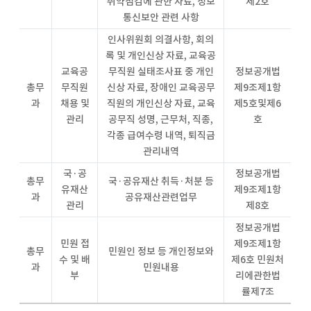
취약점검에 관한 자료, 정보
제2호
통신보안 관련 사항
인사위원회 의결사항, 회의
록 및 개인신상 자료, 교육공
교육공
무직원 실태조사표 중 개인
정보공개법
총무
무직원
신상 자료, 장애인 교육공무
제9조제1항
과
채용 및
직원의 개인신상 자료, 교육
제5호및제6
관리
공무직 성명, 근무처, 직종,
호
각종 급여수령 내역, 퇴직금
관리내역
국·공
정보공개법
총무
국·공유재산 취득·처분 등
유재산
제9조제1항
과
공유재산관련업무
관리
제8호
정보공개법
민원 접
제9조제1항
총무
민원인 정보 등 개인정보와
수 및 배
제6호 민원처
과
민원내용
부
리에관한법
률제7조