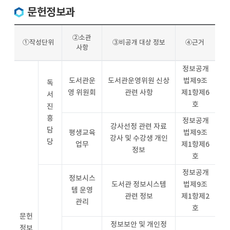
문헌정보과
②소관
①작성단위
③비공개 대상 정보
④근거
사항
정보공개
도서관운
도서관운영위원 신상
법제9조
독
영 위원회
관련 사항
제1항제6
서
호
진
흥
정보공개
강사선정 관련 자료
담
평생교육
법제9조
강사 및 수강생 개인
당
업무
제1항제6
정보
호
정보공개
정보시스
도서관 정보시스템
법제9조
템 운영
관련 정보
제1항제2
관리
호
문헌
정보보안 및 개인정
정보