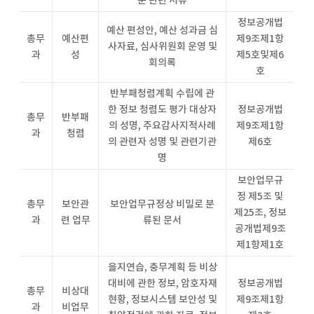
분 관련 서류
정보공개법
예산 편성안, 예산 성과금 심
총무
예산편
제9조제1항
사자료, 심사위원회 운영 및
과
성
제5호및제6
회의록
호
반부패청렴계획 수립에 관
한 정보 청렴도 평가 대상자
정보공개법
총무
반부패
의 성명, 주요감사지적사례
제9조제1항
과
청렴
의 관련자 성명 및 관련기관
제6호
명
보안업무규
정 제5조 및
총무
보안관
보안업무규정상 비밀로 분
제25조, 정보
과
련 업무
류된 문서
공개법제9조
제1항제1호
을지연습, 충무계획 등 비상
대비에 관한 정보, 암호자재
정보공개법
총무
비상대
현황, 정보시스템 보안성 및
제9조제1항
과
비업무