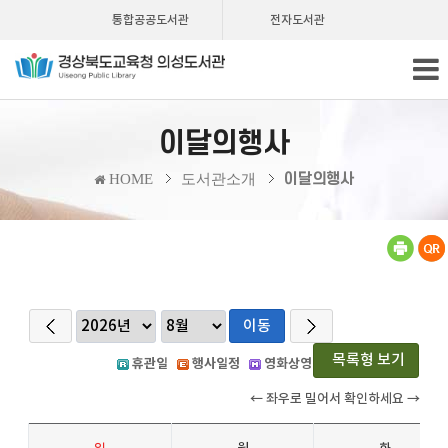
통합공공도서관
전자도서관
이달의행사
이달의행사
HOME
도서관소개
이동
목록형 보기
휴관일
행사일정
영화상영