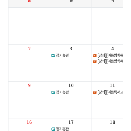
일
월
화
2
3
4
정기휴관
[강좌][여름방학특강] 플레이 영어 놀이터
[강좌][여름방학특강] 동화와 함께하는 세계요리(1시)
9
10
11
정기휴관
[강좌][여름독서교실] 북크래프트: 책으로 짓는 마음 쉼터
16
17
18
정기휴관