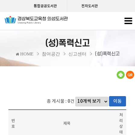
통합공공도서관
전자도서관
(성)폭력신고
(성)폭력신고
HOME
참여공간
신고센터
총 게시물 :
0
건
이동
처
번
리
제목
호
상
태