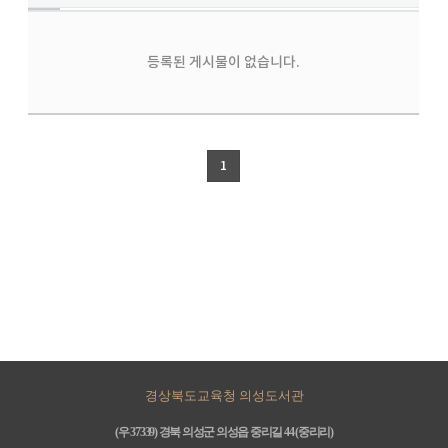
등록된 게시물이 없습니다.
1
경상북도교육청 의성도서관
(우 37339) 경북 의성군 의성읍 중리길 44 (중리리)