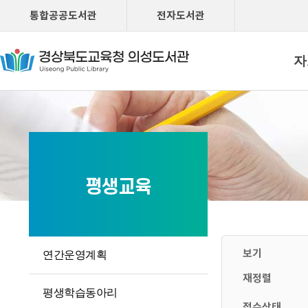
통합공공도서관
전자도서관
자
평생교육
보기
연간운영계획
재정렬
평생학습동아리
접수상태