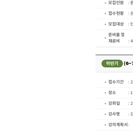
모집인원
:
접수현황
:
모집대상
: 
준비물 및
재료비
: 
(6~
하반기
접수기간
: 
장소
:
강좌일
: 
강사명
:
강의계획서
: