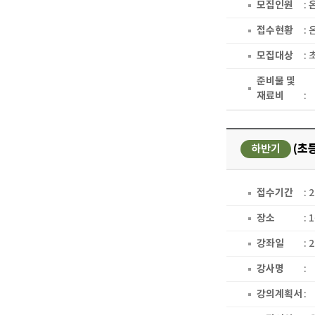
모집인원
:
접수현황
:
모집대상
:
준비물 및
재료비
:
(초
하반기
접수기간
: 
장소
:
강좌일
: 
강사명
:
강의계획서
: