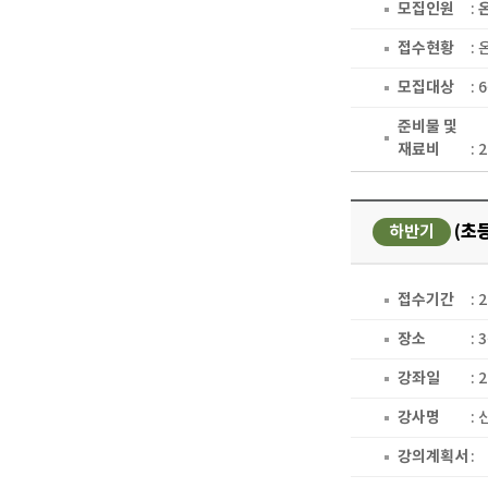
모집인원
:
접수현황
:
모집대상
: 
준비물 및
재료비
: 
(초등
하반기
접수기간
: 
장소
:
강좌일
: 
강사명
:
강의계획서
: