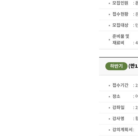
모집인원
:
접수현황
:
모집대상
: 
준비물 및
재료비
: 
(만
하반기
접수기간
: 
장소
:
강좌일
: 
강사명
:
강의계획서
: