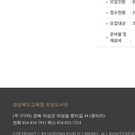
모집인원
:
접수현황
:
모집대상
:
준비물 및
재료비
:
경상북도교육청 의성도서관
(우 37339) 경북 의성군 의성읍 중리길 44 (중리리)
전화 054-834-7911
팩스 054-832-7374
COPYRIGHT © BY UISEONG PUBLIC LIBRARY, ALL RIGHTS RES