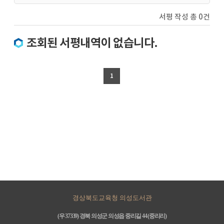
서평 작성 총 0건
조회된 서평내역이 없습니다.
1
경상북도교육청 의성도서관
(우 37339) 경북 의성군 의성읍 중리길 44 (중리리)