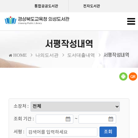
통합공공도서관
전자도서관
서평작성내역
서평작성내역
HOME
나의도서관
도서대출내역
소장처 :
조회 기간 :
~
서평 :
조회