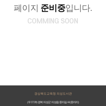
페이지
준비중
입니다.
COMMING SOON
경상북도교육청 의성도서관
(우 37339) 경북 의성군 의성읍 중리길 44 (중리리)