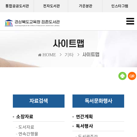
통합공공도서관
전자도서관
가은분관
인스타그램
사이트맵
사이트맵
HOME
기타
자료검색
독서문화행사
소장자료
연간계획
독서행사
도서자료
연속간행물
도서관주간