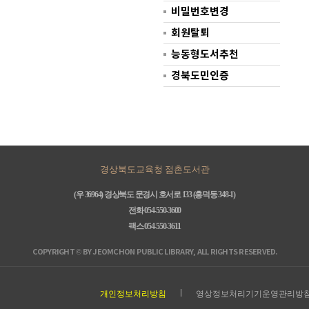
비밀번호변경
회원탈퇴
능동형도서추천
경북도민인증
경상북도교육청 점촌도서관
(우 36964) 경상북도 문경시 호서로 133 (흥덕동 348-1)
전화 054-550-3600
팩스 054-550-3611
COPYRIGHT © BY JEOMCHON PUBLIC LIBRARY, ALL RIGHTS RESERVED.
개인정보처리방침
영상정보처리기기운영관리방