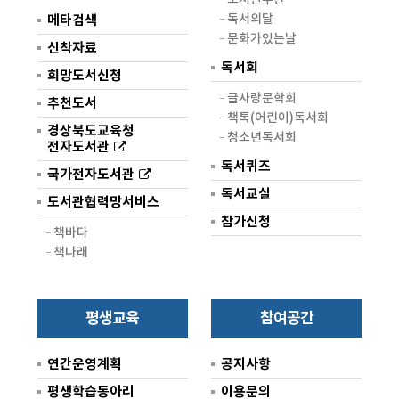
독서의달
메타검색
문화가있는날
신착자료
독서회
희망도서신청
글사랑문학회
추천도서
책톡(어린이)독서회
경상북도교육청
청소년독서회
전자도서관
독서퀴즈
국가전자도서관
독서교실
도서관협력망서비스
참가신청
책바다
책나래
평생교육
참여공간
연간운영계획
공지사항
평생학습동아리
이용문의