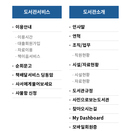
도서관서비스
도서관소개
이용안내
인사말
연혁
이용시간
대출회원가입
조직/업무
자료이용
직원현황
책이음서비스
시설/자료현황
순회문고
책배달서비스 딩동맘
시설현황
자료현황
사서에게물어보세요
도서관규정
사물함 신청
사진으로보는도서관
찾아오시는길
My Dashboard
모바일회원증