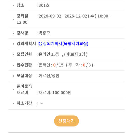
장소
: 301호
강좌일
: 2026-09-02~ 2026-12-02 ( 수 ) 10:00 ~
12:00
강사명
: 박광모
강의계획서
:
강의계획서(묵향서예교실)
모집인원
:
온라인
15명
, (
후보자
3명 )
접수현황
:
온라인 :
0
/ 15
( 후보자 :
0
/ 3 )
모집대상
: 어르신/성인
준비물 및
재료비
: 재료비: 100,000원
취소기간
: ~
신청대기