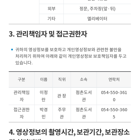
외부
정문, 주차장(앞·뒤)
기타
엘리베이터
3. 관리책임자 및 접근권한자
귀하의 영상정보를 보호하고 개인영상정보와 관련한 불만을
처리하기 위하여 아래와 같이 개인영상정보 보호책임자를 두고
있습니다.
구분
이름
직위
소속
연락처
관리책임
이정
점촌도서
054-550-361
관 장
자
란
관
0
접근권한
박경
주무
점촌도서
054-550-360
자
민
관
관
5
4. 영상정보의 촬영시간, 보관기간, 보관장소