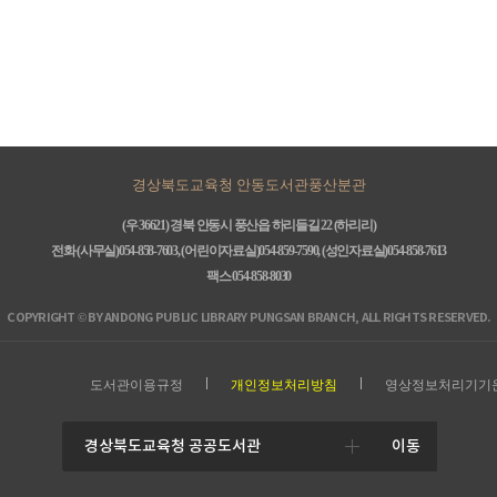
경상북도교육청 안동도서관풍산분관
(우 36621) 경북 안동시 풍산읍 하리들길 22 (하리리)
전화 (사무실)054-858-7603, (어린이자료실)054-859-7590, (성인자료실)054-858-7613
팩스 054-858-8030
COPYRIGHT © BY ANDONG PUBLIC LIBRARY PUNGSAN BRANCH, ALL RIGHTS RESERVED.
도서관이용규정
개인정보처리방침
영상정보처리기기
이동