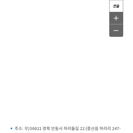
큰글
주소: 우)36621 경북 안동시 하리들길 22 (풍산읍 하리리 247-