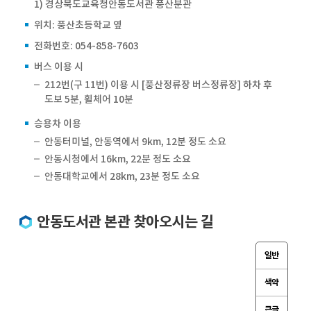
1) 경상북도교육청안동도서관 풍산분관
위치: 풍산초등학교 옆
전화번호: 054-858-7603
버스 이용 시
212번(구 11번) 이용 시 [풍산정류장 버스정류장] 하차 후
도보 5분, 휠체어 10분
승용차 이용
안동터미널, 안동역에서 9km, 12분 정도 소요
안동시청에서 16km, 22분 정도 소요
안동대학교에서 28km, 23분 정도 소요
안동도서관 본관 찾아오시는 길
일반
색약
큰글