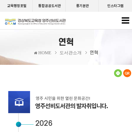
교육행정포털
통합공공도서관
풍기분관
인스타그램
연혁
연혁
HOME
도서관소개
영주 시민을 위한 열린 문화공간!
영주선비도서관
의 발자취입니다.
2026