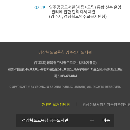
07.29
영주공공도서관(시립+도립) 통합 신축 운영
·관리에 관한 합의각서 체결
(영주시, 경상북도영주교육지원청)
경상북도교육청 영주선비도서관
(우 36136) 경북 영주시 영주로60번길 38 (가흥동)
전화 (대표)054-630-3800 / (종합자료실)054-630-3825, 3826 / (어린이자료실)054-630-3821, 3822
팩스 / 054-631-8144
COPYRIGHT © BY YEONGJU SEONBI PUBLIC LIBRARY, ALL RIGHTS RESERVED.
개인정보처리방침
영상정보처리기기운영관리방
이동