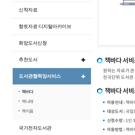
신착자료
향토자료 디지털아카이브
희망도서신청
책바다 서비
추천도서
원하는 자료가 관
도서관협력망서비스
전국단위 도서관 
책바다 서비
책바다
책나래
이용안내 :
책바다
책이음
대상도서 :
국립중
신청수량 :
1인 
국가전자도서관
이용방법 :
책바다