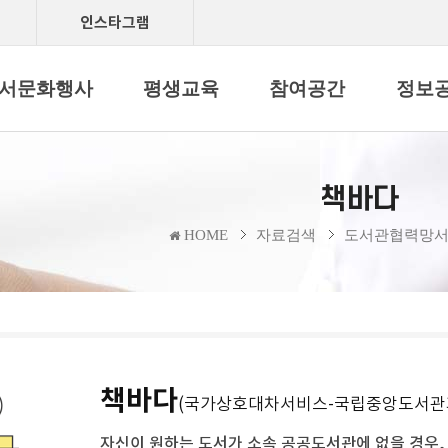
인스타그램
서문화행사
평생교육
참여공간
정보
책바다
HOME
자료검색
도서관협력망
책바다
(국가상호대차서비스-국립중앙도서관과
자신이 원하는 도서가 소속 공공도서관에 없을 경우,