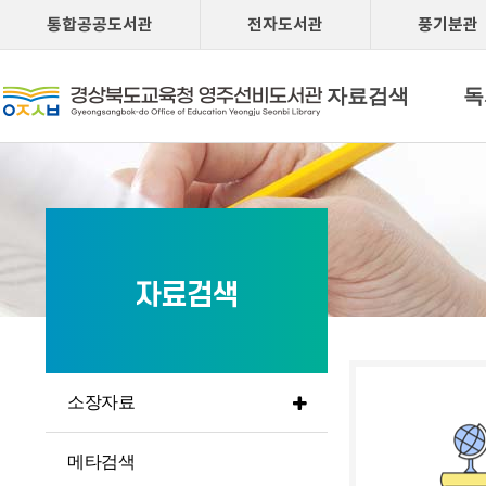
통합공공도서관
전자도서관
풍기분관
자료검색
독
자료검색
소장자료
메타검색