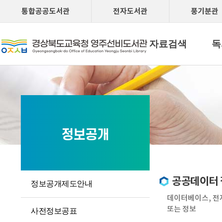
통합공공도서관
전자도서관
풍기분관
자료검색
독
정보공개
공공데이터 
정보공개제도안내
데이터베이스, 전
또는 정보
사전정보공표