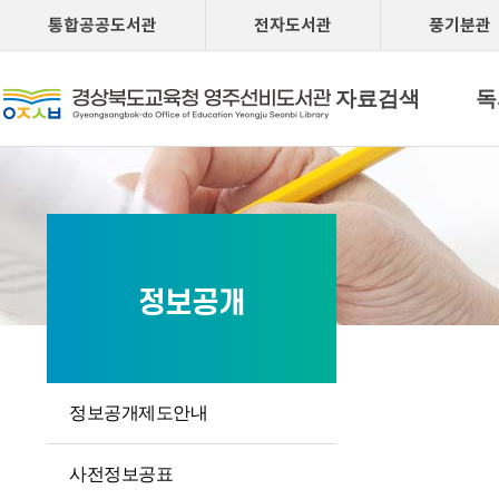
통합공공도서관
전자도서관
풍기분관
자료검색
독
정보공개
정보공개제도안내
사전정보공표