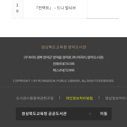
1
『컨택트』 - 드니 빌뇌브
0
경상북도교육청 영덕도서관
(우 36431) 경북 영덕군 영덕읍 영덕로 201 (덕곡리, 영덕도서관)
전화 054)734-3106
팩스 054)732-9945
COPYRIGHT © BY YEONGDEOK PUBLIC LIBRARY, ALL RIGHTS RESERVED.
도서관사용등에관한규정
개인정보처리방침
영상정보처리
이동