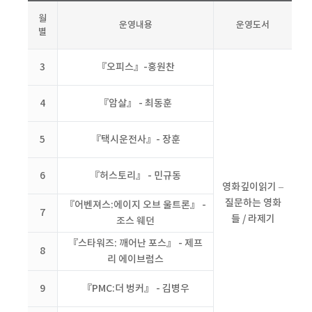
월
운영내용
운영도서
별
3
『오피스』-홍원찬
4
『암살』 - 최동훈
5
『택시운전사』- 장훈
6
『허스토리』 - 민규동
영화깊이읽기 –
질문하는 영화
『어벤져스:에이지 오브 울트론』 -
7
들 / 라제기
조스 웨던
『스타워즈: 깨어난 포스』 - 제프
8
리 에이브럼스
9
『PMC:더 벙커』 - 김병우