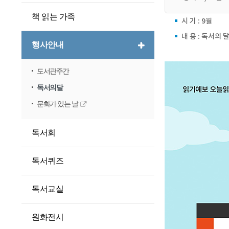
책 읽는 가족
시 기 : 9월
내 용 : 독서의
행사안내
도서관주간
독서의달
문화가 있는 날
독서회
독서퀴즈
독서교실
원화전시