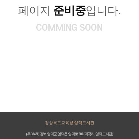
페이지
준비중
입니다.
COMMING SOON
경상북도교육청 영덕도서관
(우 36431) 경북 영덕군 영덕읍 영덕로 201 (덕곡리, 영덕도서관)