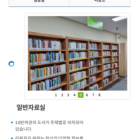
열람실
미꿈소
1
2
3
4
5
6
7
8
일반자료실
10만여권의 도서가 주제별로 비치되어
있습니다.
이용자가 원하는 최신의 다양한 정보를