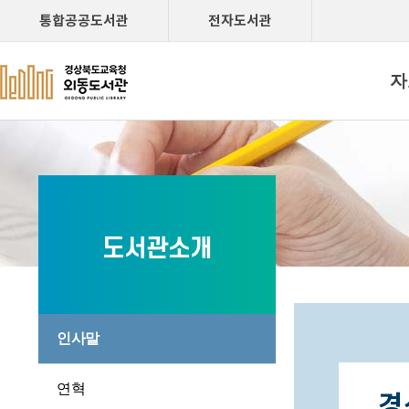
통합공공도서관
전자도서관
자
도서관소개
인사말
연혁
경