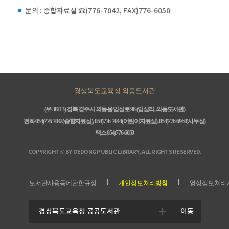
문의 : 종합자료실 ☎)776-7042, FAX)776-6050
경상북도교육청 외동도서관
(우 38213) 경북 경주시 외동읍 입실로 98 (입실리, 외동도서관)
전화 054)776-7042(종합자료실), 054)776-7044(어린이자료실), 054)776-6960(사무실)
팩스 054)776-6050
COPYRIGHT © BY OEDONG PUBLIC LIBRARY, ALL RIGHTS RESERVED.
도서관사용등에관한규정
개인정보처리방침
영상정보처리
이동