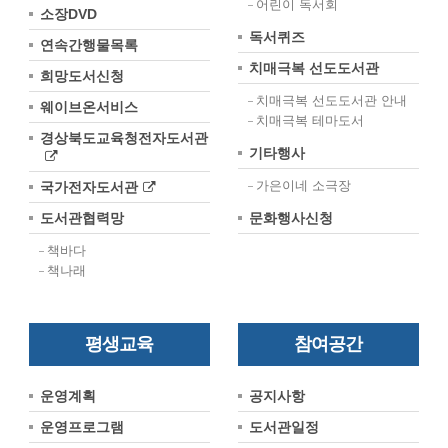
어린이 독서회
소장DVD
독서퀴즈
연속간행물목록
치매극복 선도도서관
희망도서신청
치매극복 선도도서관 안내
웨이브온서비스
치매극복 테마도서
경상북도교육청전자도서관
기타행사
국가전자도서관
가은이네 소극장
도서관협력망
문화행사신청
책바다
책나래
평생교육
참여공간
운영계획
공지사항
운영프로그램
도서관일정