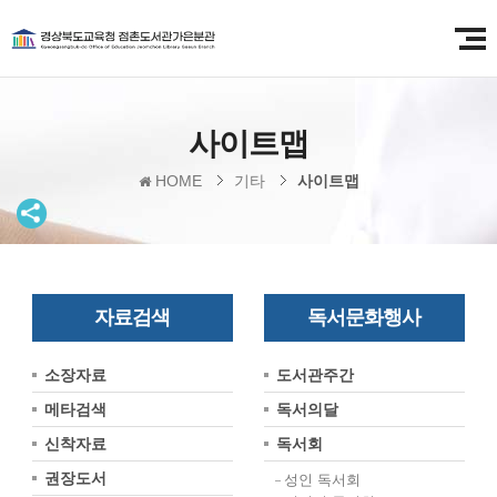
사이트맵
HOME
기타
사이트맵
자료검색
독서문화행사
소장자료
도서관주간
메타검색
독서의달
신착자료
독서회
권장도서
성인 독서회