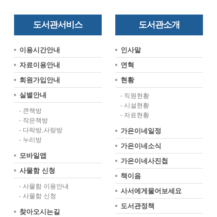
도서관서비스
도서관소개
이용시간안내
인사말
자료이용안내
연혁
회원가입안내
현황
실별안내
직원현황
시설현황
큰책방
자료현황
작은책방
다락방,사랑방
가은이네일정
누리방
가은이네소식
모바일앱
가은이네사진첩
사물함 신청
책이음
사물함 이용안내
사서에게물어보세요
사물함 신청
도서관정책
찾아오시는길