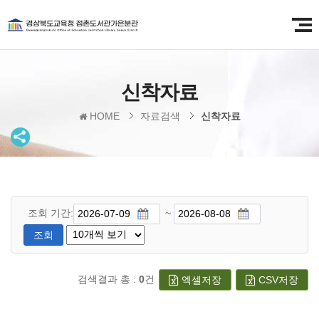
신착자료
HOME
자료검색
신착자료
조회 기간:
~
조회
검색결과 총 :
0
건
엑셀저장
CSV저장