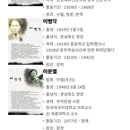
학력 : 경성혜화전문학교 문과 전문학사
활동기간 : 1939년 ~ 1968년
장르 : 수필, 평론, 번역
이병각
출생 : 1910년 1월 5일
출생지 : 경상북도 영양
학력 : 1924년 중동학교 입학했으나
1929년 광주학생사건에 연루 퇴학당했다.
활동기간 : 1910년 ~ 1941년
장르 : 문학
이문열
필명 : 이열(李烈)
출생 : 1948년 6월 24일
출생지 : 경상북도 영양
경력 : 부악문원 사장
한국외국어대학교 석좌교수
前 세종대학교 교수
활동기간 : 1977년 ~ 현재
장르 : 문학