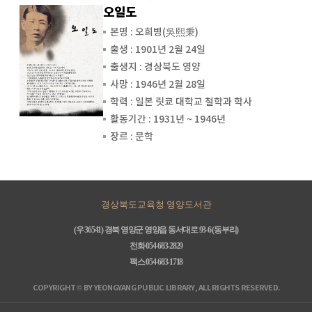
오일도
본명 : 오희병(吳熙秉)
출생 : 1901년 2월 24일
출생지 : 경상북도 영양
사망 : 1946년 2월 28일
학력 : 일본 릿쿄 대학교 철학과 학사
활동기간 : 1931년 ~ 1946년
장르 : 문학
경상북도교육청 영양도서관
(우 36541) 경북 영양군 영양읍 동서대로 93-6 (동부리)
전화 054-683-2829
팩스 054-683-1718
COPYRIGHT © BY YEONGYANG PUBLIC LIBRARY, ALL RIGHTS RESERVED.