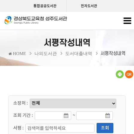
통합공공도서관
전자도서관
서평작성내역
서평작성내역
HOME
나의도서관
도서대출내역
소장처 :
조회 기간 :
~
서평 :
조회