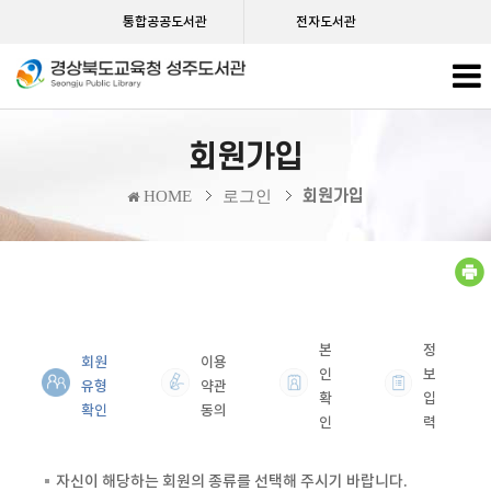
통합공공도서관
전자도서관
회원가입
회원가입
HOME
로그인
본
정
회원
이용
인
보
유형
약관
확
입
확인
동의
인
력
자신이 해당하는 회원의 종류를 선택해 주시기 바랍니다.