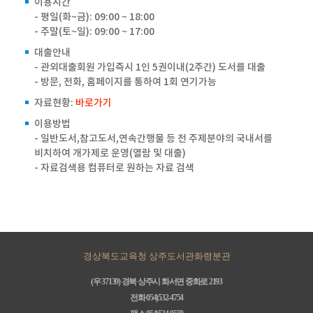
이용시간
- 평일(화~금): 09:00 ~ 18:00
- 주말(토~일): 09:00 ~ 17:00
대출안내
- 관외대출회원 가입즉시 1인 5권이내(2주간) 도서를 대출
- 방문, 전화, 홈페이지를 통하여 1회 연기가능
자료현황:
바로가기
이용방법
- 일반도서,참고도서,연속간행물 등 전 주제분야의 국내서를
비치하여 개가제로 운영(열람 및 대출)
- 자료검색용 컴퓨터로 원하는 자료 검색
경상북도교육청 상주도서관화령분관
(우 37139) 경북 상주시 화서면 중화로 2193
전화 054)532-4754