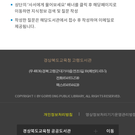
상단의 '사서에게 물어보세요' 배너를 클릭 후 해당페이지로
이동하면 지식정보 검색 및 질문 작성
작성한 질문은 해당도서관에서 접수 후 작성하여 이메일로
제공됩니다.
경상북도교육청 고령도서관
(우 40136) 경북 고령군 대가야읍 연조1길 10 (쾌빈리 433-5)
전화 054-955-2510
팩스 054-954-6220
COPYRIGHT © BY GORYEONG PUBLIC LIBRARY, ALL RIGHTS RESERVED.
개인정보처리방침
영상정보처리기기운영관리방
이동