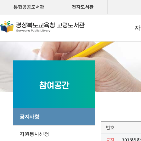
통합공공도서관
전자도서관
자
참여공간
공지사항
번호
자원봉사신청
공지
2026년