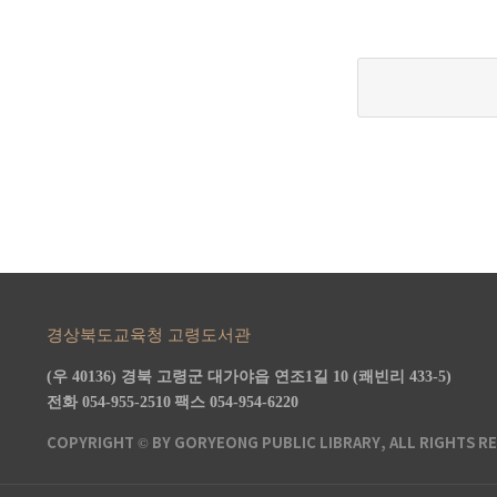
경상북도교육청 고령도서관
(우 40136) 경북 고령군 대가야읍 연조1길 10 (쾌빈리 433-5)
전화 054-955-2510
팩스 054-954-6220
COPYRIGHT © BY GORYEONG PUBLIC LIBRARY, ALL RIGHTS R