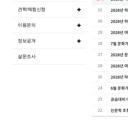
견학/체험신청
31
2026년
30
2026년
이용문의
29
2026년 
정보공개
28
7월 문화가
27
2026년 
설문조사
26
2026년
25
2026년
24
6월 문화가
23
공습대비 
22
인문학 초