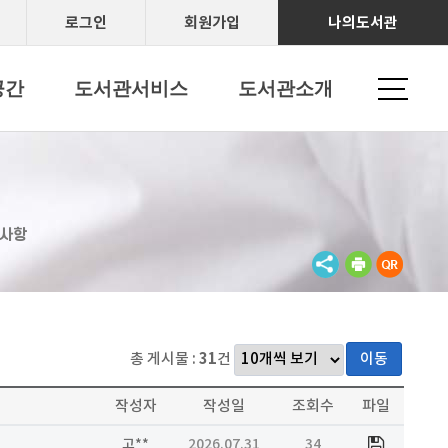
로그인
회원가입
나의도서관
공간
도서관서비스
도서관소개
사항
총 게시물 :
31
건
이동
작성자
작성일
조회수
파일
고**
2026.07.31
34