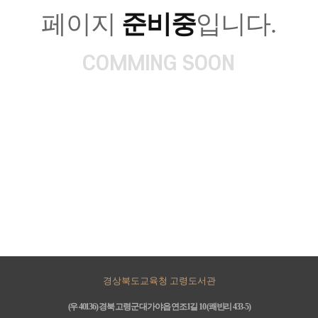
페이지
준비중
입니다.
COMMING SOON
경상북도교육청 고령도서관
(우 40136) 경북 고령군 대가야읍 연조1길 10 (쾌빈리 433-5)