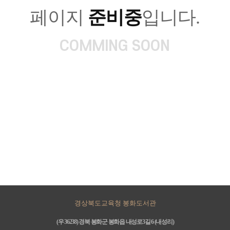
페이지
준비중
입니다.
COMMING SOON
경상북도교육청 봉화도서관
(우 36238) 경북 봉화군 봉화읍 내성로3길 6 (내성리)