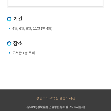
기간
4월, 6월, 9월, 11월 (연 4회)
장소
도서관 1층 로비
경상북도교육청 울릉도서관
(우 40218) 경북 울릉군 울릉읍 봉래길 128-10 (저동리)