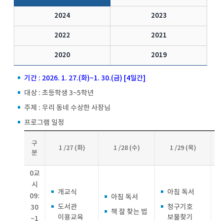
2024
2023
2022
2021
2020
2019
기간 : 2026. 1. 27.(화)~1. 30.(금) [4일간]
대상 : 초등학생 3~5학년
주제 : 우리 동네 수상한 사장님
프로그램 일정
구
1 /27 (화)
1 /28 (수)
1 /29 (목)
분
0교
시
개교식
아침 독서
09:
아침 독서
도서관
청구기호
30
책 잘 찾는 법
이용교육
보물찾기
~1