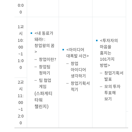
0:0
0
1교
<내 동료가
시
돼라! :
10:
<투자자의
창업왕의 꿈
마음을
00
<아이디어
>
훔치는
~1
대폭발 사건>
101가지
창업이란?
1:0
창업
방법>
창업팀
0
아이디어
정하기
창업기획서
생각하기
발표
팀 협업
2교
창업기획서
게임
모의 투자
시
적기
투표해
(스파게티
11:
보기
타워
00
챌린지)
~1
2:0
0