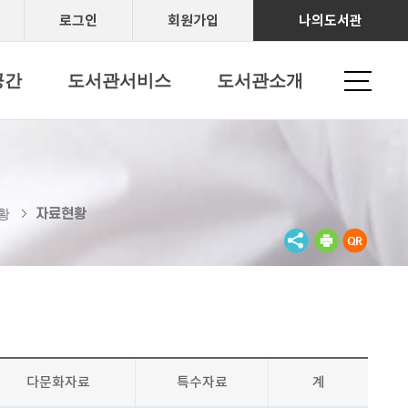
로그인
회원가입
나의도서관
공간
도서관서비스
도서관소개
자료현황
황
다문화자료
특수자료
계