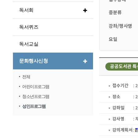
독서회
중분류
강좌/행사명
독서퀴즈
요일
독서교실
문화행사신청
공공도서관 특
전체
접수기간
: 
어린이프로그램
장소
:
청소년프로그램
성인프로그램
강좌일
: 
강사명
:
강의계획서
: