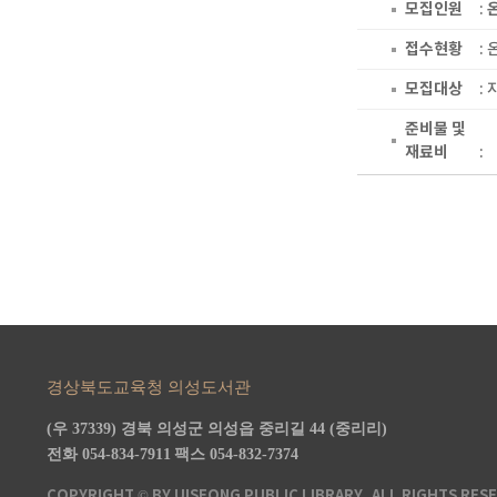
모집인원
:
접수현황
:
모집대상
:
준비물 및
재료비
:
경상북도교육청 의성도서관
(우 37339) 경북 의성군 의성읍 중리길 44 (중리리)
전화 054-834-7911
팩스 054-832-7374
COPYRIGHT © BY UISEONG PUBLIC LIBRARY, ALL RIGHTS RES