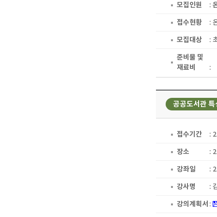
모집인원
:
접수현황
:
모집대상
:
준비물 및
재료비
:
공공도서관 특
접수기간
: 
장소
:
강좌일
: 
강사명
:
강의계획서
: