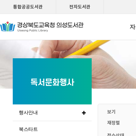
통합공공도서관
전자도서관
자
독서문화행사
보기
행사안내
재정렬
북스타트
접수상태