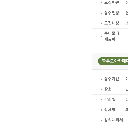
모집인원
:
접수현황
:
모집대상
:
준비물 및
재료비
:
학부모아카데
접수기간
: 
장소
:
강좌일
: 
강사명
:
강의계획서
: