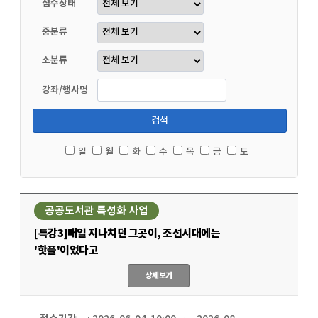
접수상태
중분류
소분류
강좌/행사명
검색
일
월
화
수
목
금
토
공공도서관 특성화 사업
[특강3]매일 지나치던 그곳이, 조선시대에는
'핫플'이었다고
상세보기