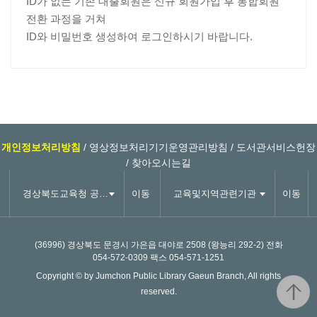
ID가 없는 기존 대출회원은 신규 회원가입 후 통합회원
전환 과정을 거쳐
ID와 비밀번호 생성하여 로그인하시기 바랍니다.
개인정보처리방침
/
영상정보처리기기운영관리방침
/
도서관서비스헌장
/
찾아오시는길
경상북도교육청 공공도서관
이동
교육및지역관련기관
이동
(36996) 경상북도 문경시 가은읍 대야로 2508 (왕능리 292-2)
전화
054-572-0309
팩스 054-571-1251
Copyright © by Jumchon Public Library Gaeun Branch, All rights
reserved.